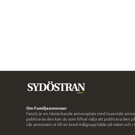
Om Familjeannonser
Familj är en rikstäckande annonsplats med tusentals annon
publiceras den kan du som tillval välja att publicera den på
når annonsen ut till en bred målgrupp både på nätet och i 