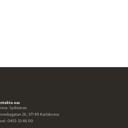
ntakta oss
ress:
Sydöstran
nnebygatan 26, 371 89 Karlskrona
xel:
0455-33 46 00