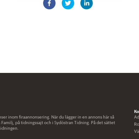
Ko
ser inom firaannonsering. När du lägger in en annons här så
Ad
 Familj, på tidningssajt och i Sydöstran Tidning. På det sättet
Ro
tidningen.
Vä