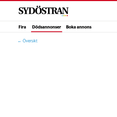
Fira
Dödsannonser
Boka annons
← Översikt